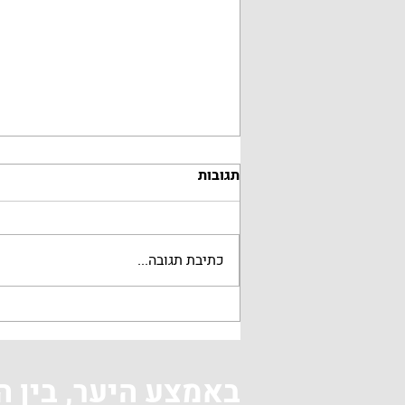
תגובות
כתיבת תגובה...
מי משלם על הדייט?
באמצע היער, בין ה