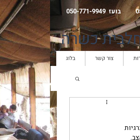
בועז 050-771-9949
חלבית כשרה
ות
צור קשר
בלוג
גיות 
צב.