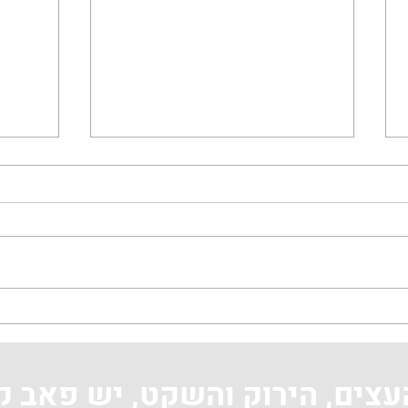
רקדנית בטן באורחן מצפה
ערב ש
הראל
מצפה
עצים, הירוק והשקט, יש פאב ק