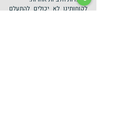
לקוחותינו לא יכולים להתעלם
מהמסעדה באורחן מפני שהיא
הכי מיוחדת מכולן. הישיבה
באוהל מול נוף עוצר נשימה
עושה את כל העניין.
מסעדה חלבית עם תפריט
שמתאים לכולם
בתפריט אנו מציעים הצעות לפי
העדפות של הלקוח, המלצרים
ישאלו את הסועדים האם יש
להם הגבלות דיאטטיות מסוימות
או דברים שאסור להם לאכול
וכמובן ידעו לענות על כל שאלה